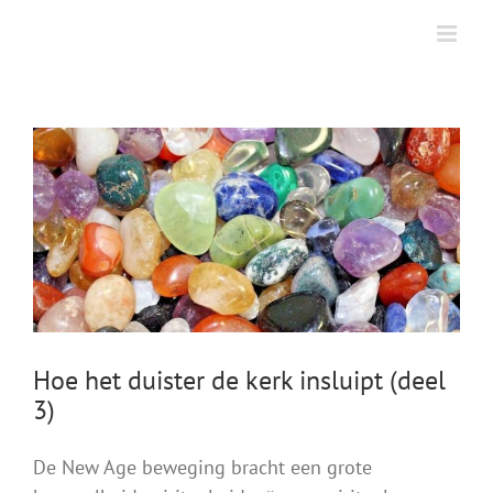
Skip
to
content
Hoe het duister de kerk insluipt (deel
3)
De New Age beweging bracht een grote