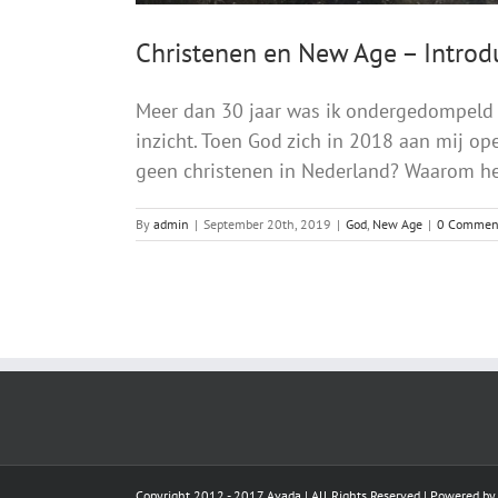
Christenen en New Age – Introd
Meer dan 30 jaar was ik ondergedompeld i
inzicht. Toen God zich in 2018 aan mij op
geen christenen in Nederland? Waarom heef
By
admin
|
September 20th, 2019
|
God
,
New Age
|
0 Commen
Copyright 2012 - 2017 Avada | All Rights Reserved | Powered b