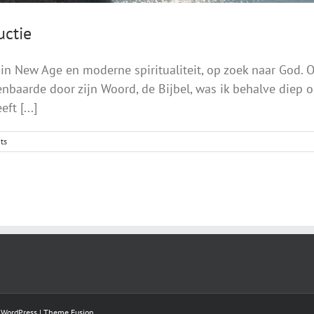
uctie
n New Age en moderne spiritualiteit, op zoek naar God. O
enbaarde door zijn Woord, de Bijbel, was ik behalve diep
t [...]
ts
y
WordPress
|
Theme Fusion